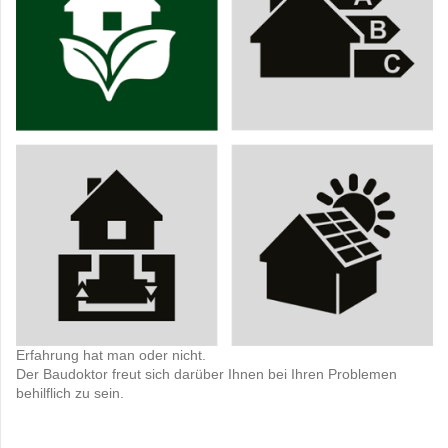
Erfahrung hat man oder nicht.
Der Baudoktor freut sich darüber Ihnen bei Ihren Problemen
behilflich zu sein.